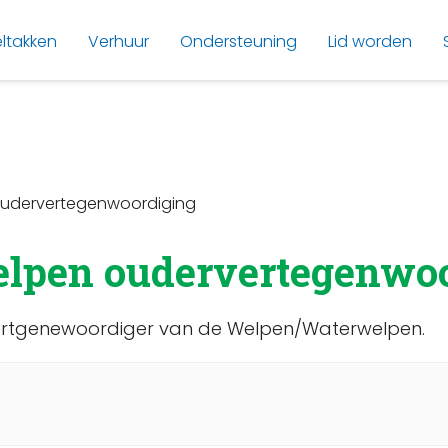
ltakken
Verhuur
Ondersteuning
Lid worden
oudervertegenwoordiging
elpen oudervertegenwo
rvertgenewoordiger van de Welpen/Waterwelpen.