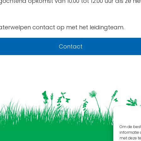
htend opkomst van 10.00 tot 12.00 uur als ze niet 
aterwelpen contact op met het leidingteam.
Contact
Om de best
informatie 
met deze t