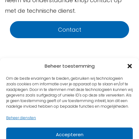
Neem via onderstaande knop contact op
met de technische dienst.
Contact
Beheer toestemming
Om de beste ervaringen te bieden, gebruiken wij technologieën
zoals cookies om informatie over je apparaat op te slaan en/of te
raadplegen. Door in te stemmen met deze technologieën kunnen wij
gegevens zoals surfgedrag of unieke ID's op deze site verwerken. Als
je geen toestemming geeft of uw toestemming intrekt, kan dit een
nadelige invloed hebben op bepaalde functies en mogelijkheden.
Beheer diensten
Vind ons op
Accepteren